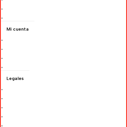
Socio comercial
Blog
Mi cuenta
Mis pedidos
Editar dirección
Detalles de la cuenta
Recuperar contraseña
Legales
Términos y Condiciones
Política de Privacidad
Cambios y Devoluciones
Política de Envíos
Condiciones de descuentos