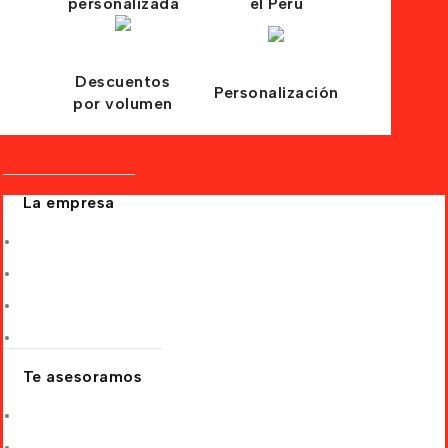
personalizada
el Perú
Descuentos
Personalización
por volumen
La empresa
Quiénes somos
Nuestras Tiendas Oficiales
Por qué elegirnos
Nuestros clientes
Te asesoramos
Solicitar cotización
Preguntas frecuentes