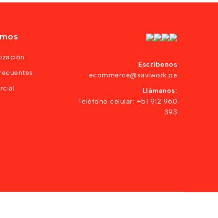
amos
tización
Escríbenos
recuentes
ecommerce@saviwork.pe
cial
Llámanos:
Teléfono celular:
+51 912 960
393