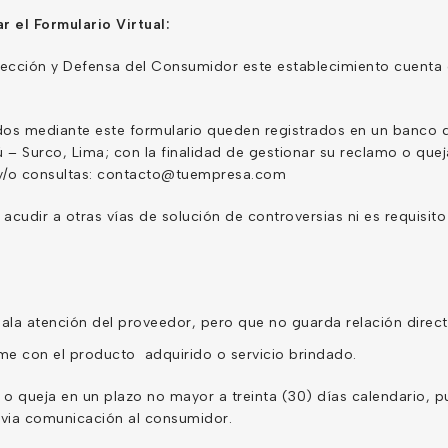
 el Formulario Virtual:
ección y Defensa del Consumidor este establecimiento cuenta c
tados mediante este formulario queden registrados en un banco
ú – Surco, Lima; con la finalidad de gestionar su reclamo o qu
d y/o consultas: contacto@tuempresa.com
cudir a otras vías de solución de controversias ni es requisito
la atención del proveedor, pero que no guarda relación directa
e con el producto adquirido o servicio brindado.
o queja en un plazo no mayor a treinta (30) días calendario, p
evia comunicación al consumidor.