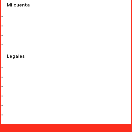
Mi cuenta
Mis pedidos
Editar dirección
Detalles de la cuenta
Recuperar contraseña
Legales
Términos y Condiciones
Política de Privacidad
Cambios y Devoluciones
Política de Envíos
Condiciones de descuentos
Libro de Reclamaciones