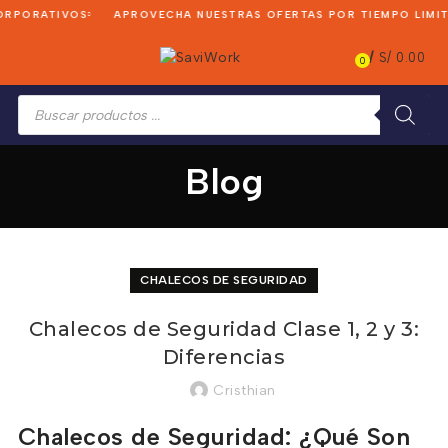
RPORATIVOS
APROVECHA NUESTRAS OFERTAS POR TIEMPO LIMIT
/
S/
0.00
0
Búsqueda
de
productos
Blog
CHALECOS DE SEGURIDAD
Chalecos de Seguridad Clase 1, 2 y 3:
Diferencias
Cristhian
Chalecos de Seguridad: ¿Qué Son