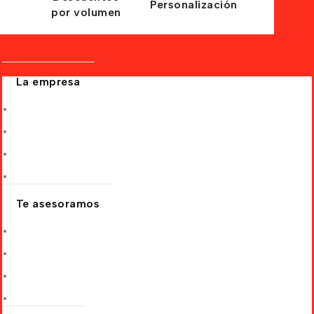
Personalización
por volumen
La empresa
Quiénes somos
Nuestras Tiendas Oficiales
Por qué elegirnos
Nuestros clientes
Te asesoramos
Solicitar cotización
Preguntas frecuentes
Socio comercial
Blog