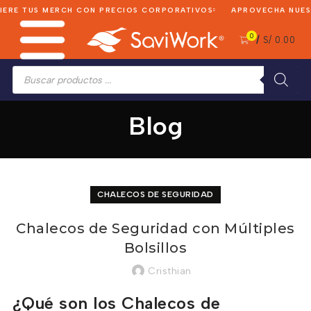
RE TUS MERCH CON PRECIOS CORPORATIVOS
APROVECHA NUESTR
0
/
S/
0.00
Búsqueda
de
productos
Blog
CHALECOS DE SEGURIDAD
Chalecos de Seguridad con Múltiples
Bolsillos
Cristhian
¿Qué son los Chalecos de