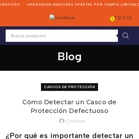
ATIVOS
APROVECHA NUESTRAS OFERTAS POR TIEMPO LIMITADO
/
S/
0.00
0
Búsqueda
de
productos
Blog
CASCOS DE PROTECCIÓN
Cómo Detectar un Casco de
Protección Defectuoso
Cristhian
¿Por qué es importante detectar un