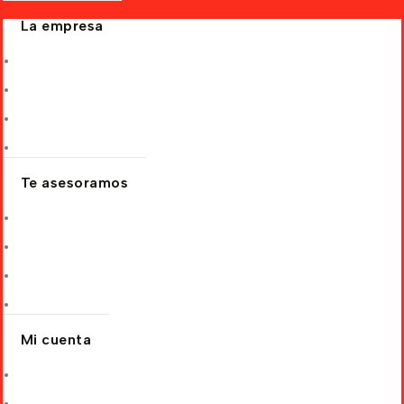
La empresa
Quiénes somos
Nuestras Tiendas Oficiales
Por qué elegirnos
Nuestros clientes
Te asesoramos
Solicitar cotización
Preguntas frecuentes
Socio comercial
Blog
Mi cuenta
Mis pedidos
Editar dirección