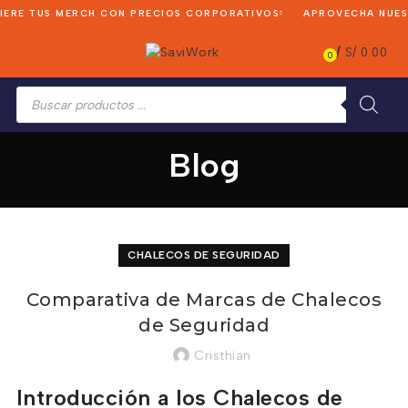
RE TUS MERCH CON PRECIOS CORPORATIVOS
APROVECHA NUESTR
/
S/
0.00
0
Búsqueda
de
productos
Blog
CHALECOS DE SEGURIDAD
Comparativa de Marcas de Chalecos
de Seguridad
Cristhian
Introducción a los Chalecos de