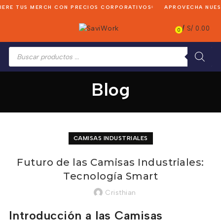
RE TUS MERCH CON PRECIOS CORPORATIVOS
APROVECHA NUESTR
/
S/
0.00
0
Búsqueda
de
productos
Blog
CAMISAS INDUSTRIALES
Futuro de las Camisas Industriales:
Tecnología Smart
Cristhian
Introducción a las Camisas