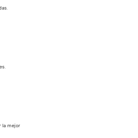
das.
es.
 la mejor