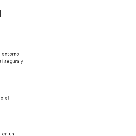
d
n entorno
al segura y
e el
o en un