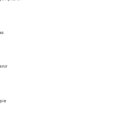
as
enir
pie