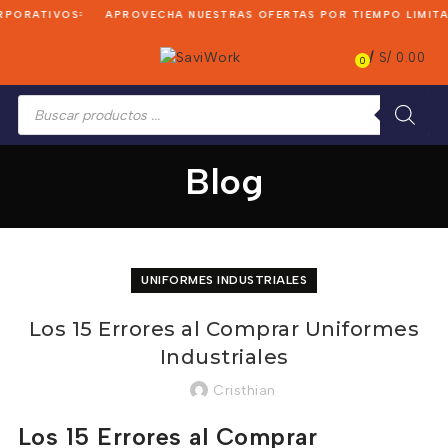
PORATIVOS
APROVECHA NUESTRAS OFERTAS POR TIEMPO LIMITAD
/
S/
0.00
0
Búsqueda
de
productos
Blog
UNIFORMES INDUSTRIALES
Los 15 Errores al Comprar Uniformes
Industriales
Cristhian
Los 15 Errores al Comprar