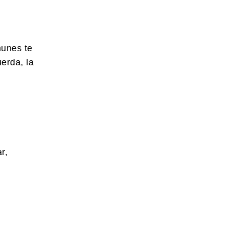
munes te
erda, la
r,