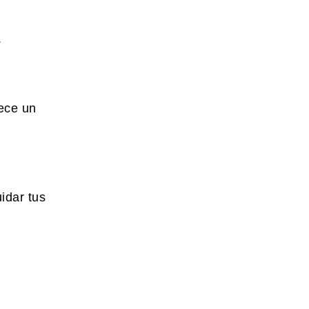
.
lece un
idar tus