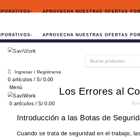
RATIVOS
APROVECHA NUESTRAS OFERTAS POR TIE
RATIVOS
APROVECHA NUESTRAS OFERTAS POR TIE
CATEGORÍA
LINEA ECOLÓGICA
PROMOCIONES
NOVEDA
Búsqueda
Búsqueda
Blog
de
de
productos
productos
Ingresar / Registrarse
0
artículos
/
S/
0.00
Menú
Los Errores al C
Pub
0
artículos
/
S/
0.00
Introducción a las Botas de Seguri
Cuando se trata de seguridad en el trabajo, la