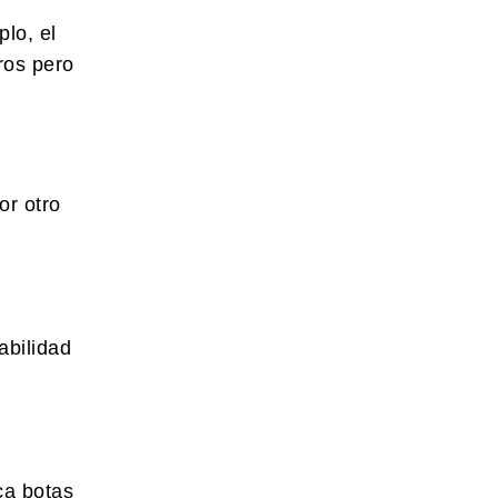
lo, el
ros pero
or otro
abilidad
ca botas