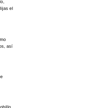
lo,
ijas el
smo
os, así
te
obillo.