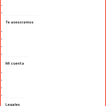
Por qué elegirnos
Nuestros clientes
Te asesoramos
Solicitar cotización
Preguntas frecuentes
Socio comercial
Blog
Mi cuenta
Mis pedidos
Editar dirección
Detalles de la cuenta
Recuperar contraseña
Legales