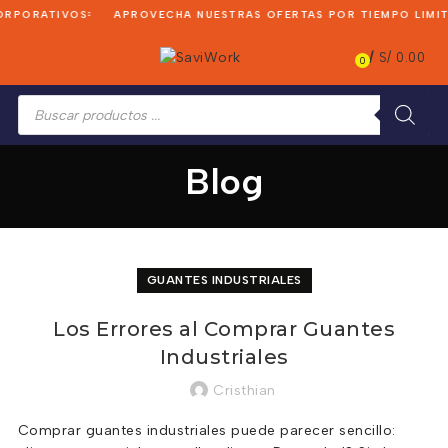
PORATIVOS
APROVECHA NUESTRAS OFERTAS POR TIEMPO LIMITA
/
S/
0.00
0
Búsqueda
de
productos
Blog
GUANTES INDUSTRIALES
Los Errores al Comprar Guantes
Industriales
Cristhian
Comprar guantes industriales puede parecer sencillo: