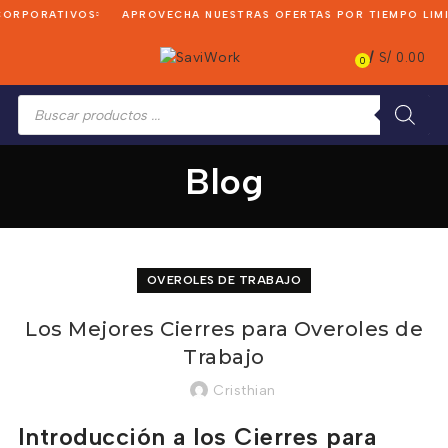
ORPORATIVOS
APROVECHA NUESTRAS OFERTAS POR TIEMPO LIMI
/
S/
0.00
0
Búsqueda
de
productos
Blog
OVEROLES DE TRABAJO
Los Mejores Cierres para Overoles de
Trabajo
Cristhian
Introducción a los Cierres para